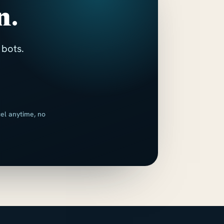
n.
 bots.
cel anytime, no