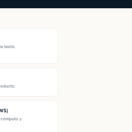
e texto.
roducto.
AWS)
, cómputo y