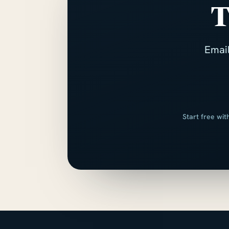
T
Email
Start free wit