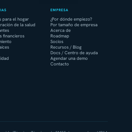
IAS
EMPRESA
s para el hogar
¿Por dónde empiezo?
ración de la salud
Por tamaño de empresa
antes
Acerca de
 financieros
Roadmap
miento
Socios
aíces
Recursos / Blog
o
Docs / Centro de ayuda
lidad
Agendar una demo
Contacto