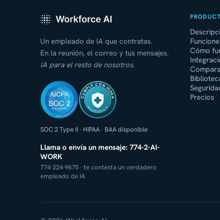
PRODUC
Descripc
Un empleado de IA que contratas.
Funcione
Cómo fu
En la reunión, el correo y tus mensajes.
Integrac
IA para el resto de nosotros.
Comparac
Bibliotec
CUMPLE CON HIPAA
Segurida
Precios
WORKFORCE AI
SOC 2 Type II
·
HIPAA
·
BAA disponible
Llama o envía un mensaje: 774-2-AI-
WORK
774-224-9675 · te contesta un verdadero
empleado de IA